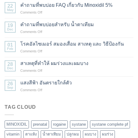
คำถามที่พบบ่อย FAQ เกี่ยวกับ Minoxidil 5%
22
May
on
Comments Off
คำถาม
ที่
คำถามที่พบบ่อยสำหรับ น้ำตาเทียม
19
พบ
Dec
on
Comments Off
บ่อย
คำถาม
FAQ
ที่
โรคอัลไซเมอร์ สมองเสื่อม สาเหตุ และ วิธีป้องกัน
เกี่ยว
01
พบ
Feb
กับ
on
Comments Off
บ่อย
Minoxidil
โร
สำหรับ
5%
คอัล
สาเหตุที่ทำให้ ผมร่วงและผมบาง
น้ำตา
28
ไซ
Dec
เทียม
on
Comments Off
เม
สาเหตุ
อร์
ที่
แสงสีฟ้า อันตรายใกล้ตัว
สมอง
26
ทำให้
Sep
เสื่อม
on
Comments Off
ผม
สาเหตุ
แสง
ร่วง
และ
สี
และ
วิธี
ฟ้า
TAG CLOUD
ผม
ป้องกัน
อันตราย
บาง
ใกล้
ตัว
MINOXIDIL
prenatal
rogaine
systane
systane complete pf
vitamin
ตาแห้ง
น้ำตาเทียม
ปลูกผม
ผมบาง
ผมร่วง