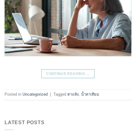
CONTINUE READING
→
Posted in
Uncategorized
|
Tagged
ตาแห้ง
,
น้ำตาเทียม
LATEST POSTS