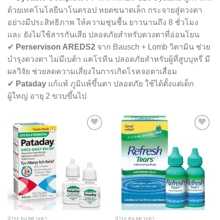
ด้วยเทคโนโลยีนาโนดรอป หยดขนาดเล็ก กระจายสู่ดวงตา
อย่างมีประสิทธิภาพ ให้ความชุ่นชื้น ยาวนานถึง 8 ชั่วโมง
และ ยังไม่ใช้สารกันเสีย ปลอดภัยสำหรับดวงตาที่อ่อนโยน
✔
Perservison AREDS2
จาก Bausch + Lomb วิตามิน ช่วย
บำรุงดวงตา ไม่มีเบต้า แคโรทีน ปลอดภัยสำหรับผู้ที่สูบบุหรี่ มี
ผลวิจัย ช่วยลดความเสี่ยงในการเกิดโรคจอตาเสื่อม
✔
Pataday
แก้แพ้ ภูมิแพ้ขึ้นตา ปลอดภัย ใช้ได้ตั้งแต่เด็ก
ผู้ใหญ่ อายุ 2 ขวบขึ้นไป
Add to
Add to
wishlist
wishlist
บำรุง ดูแลดวงตา
บำรุง ดูแลดวงตา