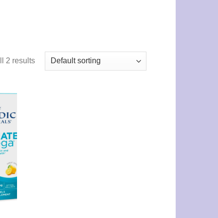
l 2 results
 to
list