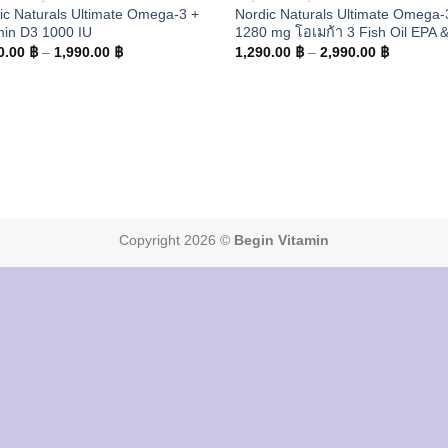
ic Naturals Ultimate Omega-3 +
Nordic Naturals Ultimate Omega-
min D3 1000 IU
1280 mg โอเมก้า 3 Fish Oil EPA
Price
Price
0.00
฿
–
1,990.00
฿
1,290.00
฿
–
2,990.00
฿
range:
range:
1,290.00 ฿
1,290.00
through
through
1,990.00 ฿
2,990.00
Copyright 2026 ©
Begin Vitamin