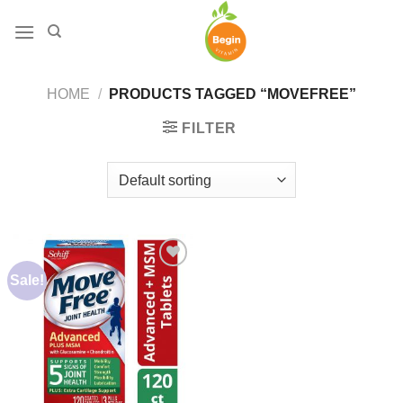
Skip
to
content
HOME
/
PRODUCTS TAGGED “MOVEFREE”
FILTER
Sale!
Add to
wishlist