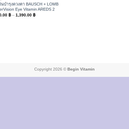
มินบำรุงดวงตา BAUSCH + LOMB
erVision Eye Vitamin AREDS 2
Price
0.00
฿
–
1,390.00
฿
range:
1,290.00 ฿
through
1,390.00 ฿
Copyright 2026 ©
Begin Vitamin